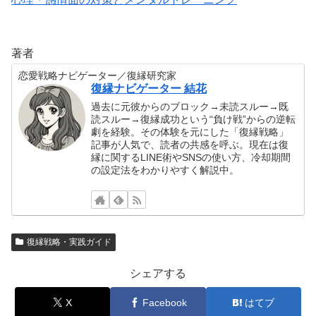
著者
恋愛戦略ナビゲーター／復縁研究家
復縁ナビゲーター 結花
過去に元彼からのブロック→未読スルー→既
読スルー→復縁成功という“負け戦”からの逆転
劇を経験。その体験を元にした「復縁戦略」
記事が人気で、読者の共感を呼ぶ。現在は復
縁に関するLINE術やSNSの使い方、冷却期間
の設定法をわかりやすく解説中。
復縁戦略・実践ガイド
シェアする
X
Facebook
はてブ