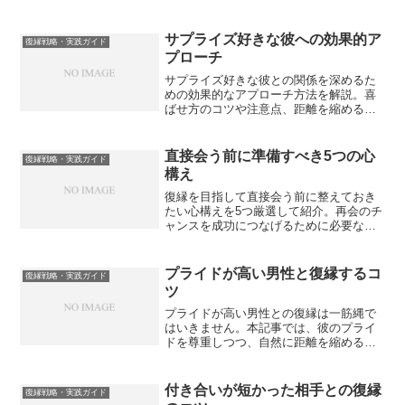
ら、無理なく心を開かせる復縁アプロー
チのコツを解説します。
サプライズ好きな彼への効果的ア
復縁戦略・実践ガイド
プローチ
サプライズ好きな彼との関係を深めるた
めの効果的なアプローチ方法を解説。喜
ばせ方のコツや注意点、距離を縮めるた
めの具体的な考え方を紹介します。
直接会う前に準備すべき5つの心
復縁戦略・実践ガイド
構え
復縁を目指して直接会う前に整えておき
たい心構えを5つ厳選して紹介。再会のチ
ャンスを成功につなげるために必要な意
識とは？
プライドが高い男性と復縁するコ
復縁戦略・実践ガイド
ツ
プライドが高い男性との復縁は一筋縄で
はいきません。本記事では、彼のプライ
ドを尊重しつつ、自然に距離を縮めるた
めのコツを詳しく解説します。
付き合いが短かった相手との復縁
復縁戦略・実践ガイド