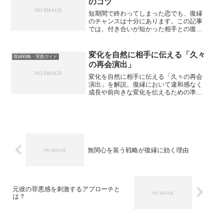
のコツ
短期間で終わってしまった恋でも、復縁
のチャンスは十分にあります。この記事
では、付き合いが短かった相手との復縁
を成功させるためのコツと、距離を縮め
るための効果的なアプローチを解説しま
す。
変化を自然に相手に伝える「久々
復縁戦略・実践ガイド
の再会演出」
変化を自然に相手に伝える「久々の再会
演出」を解説。復縁において違和感なく
成長や前向きな変化を伝えるための準
備、再会当日の振る舞い、避けるべきNG
演出までを整理し、相手に安心感と再評
価を促す実践的ポイントを紹介します。
無関心を装う戦略が復縁に効く理由
元彼の罪悪感を刺激するアプローチと
は？