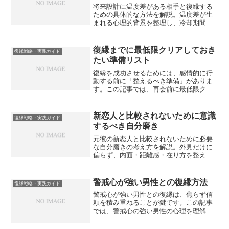
将来設計に温度差がある相手と復縁する
ための具体的な方法を解説。温度差が生
まれる心理的背景を整理し、冷却期間の
活用、話し合いの進め方、現実的な歩み
寄り方を段階的に紹介します。
復縁までに最低限クリアしておき
復縁戦略・実践ガイド
たい準備リスト
復縁を成功させるためには、感情的に行
動する前に「整えるべき準備」がありま
す。この記事では、再会前に最低限クリ
アしておきたい5つの準備リストを紹介
し、焦らず冷静に復縁を進めるための実
践的なポイントを解説します。
新恋人と比較されないために意識
復縁戦略・実践ガイド
するべき自分磨き
元彼の新恋人と比較されないために必要
な自分磨きの考え方を解説。外見だけに
偏らず、内面・距離感・在り方を整える
ことで復縁の可能性を下げない実践的な
ポイントを紹介します。
警戒心が強い男性との復縁方法
復縁戦略・実践ガイド
警戒心が強い男性との復縁は、焦らず信
頼を積み重ねることが鍵です。この記事
では、警戒心の強い男性の心理を理解し
ながら、自然に心を開かせていく復縁の
進め方を詳しく解説します。