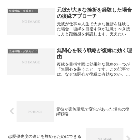
元彼が大きな挫折を経験した場合
復縁戦略・実践ガイド
の復縁アプローチ
元彼が仕事や人生で大きな挫折を経験し
た場合、復縁を目指す側が注意すべき接
し方と距離感を解説します。支えたい気
持ちが裏目に出ないための現実的な考え
方と、信頼を損なわないアプローチの指
針を紹介します。
無関心を装う戦略が復縁に効く理
復縁戦略・実践ガイド
由
復縁を目指す際に効果的な戦略の一つが
「無関心を装うこと」です。この記事で
は、なぜ無関心が復縁に有効なのか、そ
の心理的効果と実践方法を解説します。
元彼が家族環境で変化があった場合の復
縁戦略
恋愛優先度の違いを埋めるためにできる