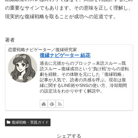
の重要なサインでもあります。その意味を正しく理解し、
現実的な復縁戦略を取ることが成功への近道です。
著者
恋愛戦略ナビゲーター／復縁研究家
復縁ナビゲーター 結花
過去に元彼からのブロック→未読スルー→既
読スルー→復縁成功という“負け戦”からの逆転
劇を経験。その体験を元にした「復縁戦略」
記事が人気で、読者の共感を呼ぶ。現在は復
縁に関するLINE術やSNSの使い方、冷却期間
の設定法をわかりやすく解説中。
復縁戦略・実践ガイド
シェアする