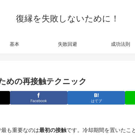
復縁を失敗しないために！
基本
失敗回避
成功法則
ための再接触テクニック
Facebook
はてブ
で最も重要なのは
最初の接触
です。冷却期間を置いたこ