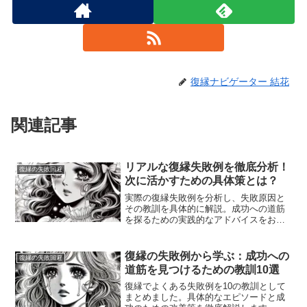
復縁ナビゲーター 結花
関連記事
リアルな復縁失敗例を徹底分析！
復縁の失敗回避
次に活かすための具体策とは？
実際の復縁失敗例を分析し、失敗原因と
その教訓を具体的に解説。成功への道筋
を探るための実践的なアドバイスをお届
けします。
復縁の失敗例から学ぶ：成功への
復縁の失敗回避
道筋を見つけるための教訓10選
復縁でよくある失敗例を10の教訓として
まとめました。具体的なエピソードと成