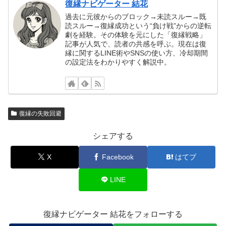
復縁ナビゲーター 結花
過去に元彼からのブロック→未読スルー→既
読スルー→復縁成功という“負け戦”からの逆転
劇を経験。その体験を元にした「復縁戦略」
記事が人気で、読者の共感を呼ぶ。現在は復
縁に関するLINE術やSNSの使い方、冷却期間
の設定法をわかりやすく解説中。
復縁の失敗回避
シェアする
X
Facebook
はてブ
LINE
復縁ナビゲーター 結花をフォローする