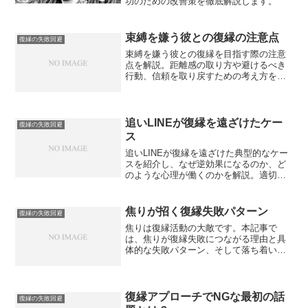
功のための改善策を徹底解説します。
束縛を嫌う彼との復縁の注意点
復縁の失敗回避
束縛を嫌う彼との復縁を目指す際の注意
点を解説。距離感の取り方や避けるべき
行動、信頼を取り戻すための考え方を具
体的に紹介します。
追いLINEが復縁を遠ざけたケー
復縁の失敗回避
ス
追いLINEが復縁を遠ざけた典型的なケー
スを紹介し、なぜ逆効果になるのか、ど
のような心理が働くのかを解説。適切な
距離感と正しいアプローチの重要性をま
とめます。
焦りが招く復縁失敗パターン
復縁の失敗回避
焦りは復縁活動の大敵です。本記事で
は、焦りが復縁失敗につながる理由と具
体的な失敗パターン、そして落ち着いて
行動するためのコツを解説します。
復縁アプローチでNGな最初の話
復縁の失敗回避